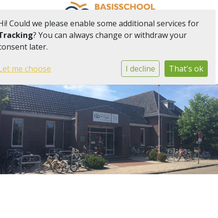
Hi! Could we please enable some additional services for
Tracking
? You can always change or withdraw your
consent later.
Onderdeel van onderwijsgemeenschap Het Web
Let me choose
I decline
That's ok
Togg