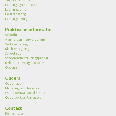
The Leader in me
Leerling lighthouseteam
Leerlingteams
Kwaliteitszorg
Leerlingenzorg
Praktische informatie
Schooltijden
Aanmelden nieuwe leerling
Verlofaanvraag
Klachtenregeling
Schoolgids
Schoolondersteuningsprofiel
Beleids- en veiligheidsplan
Opvang
Ouders
Ouderraad
Medezeggenschapsraad
Ouderportaal Social Schools
Ouderportaal Parnassys
Contact
Kennismaken