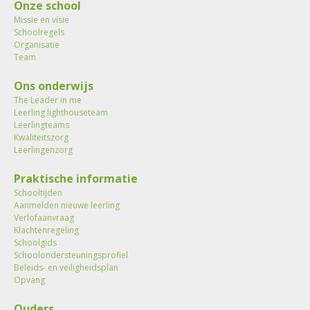
Onze school
Missie en visie
Schoolregels
Organisatie
Team
Ons onderwijs
The Leader in me
Leerling lighthouseteam
Leerlingteams
Kwaliteitszorg
Leerlingenzorg
Praktische informatie
Schooltijden
Aanmelden nieuwe leerling
Verlofaanvraag
Klachtenregeling
Schoolgids
Schoolondersteuningsprofiel
Beleids- en veiligheidsplan
Opvang
Ouders