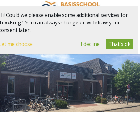
Hi! Could we please enable some additional services for
Tracking
? You can always change or withdraw your
consent later.
Onderdeel van onderwijsgemeenschap Het Web
Let me choose
I decline
That's ok
Togg