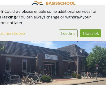
Hi! Could we please enable some additional services for
Tracking
? You can always change or withdraw your
consent later.
Onderdeel van onderwijsgemeenschap Het Web
Let me choose
I decline
That's ok
Togg