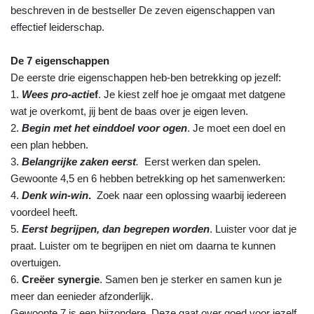
beschreven in de bestseller De zeven eigenschappen van
effectief leiderschap.
De 7 eigenschappen
De eerste drie eigenschappen heb-ben betrekking op jezelf:
1.
Wees pro-acti
ef
. Je kiest zelf hoe je omgaat met datgene
wat je overkomt, jij bent de baas over je eigen leven.
2.
Begin met het einddoel voor ogen
. Je moet een doel en
een plan hebben.
3.
Belangrijke zaken eerst
.
Eerst werken dan spelen.
Gewoonte 4,5 en 6 hebben betrekking op het samenwerken:
4.
Denk win-win
.
Zoek naar een oplossing waarbij iedereen
voordeel heeft.
5.
Eerst begrijpen, dan begrepen worden
. Luister voor dat je
praat. Luister om te begrijpen en niet om daarna te kunnen
overtuigen.
6.
Creëer synergie
. Samen ben je sterker en samen kun je
meer dan eenieder
afzonderlijk.
Gewoonte 7 is een bijzondere. Deze gaat over goed voor jezelf